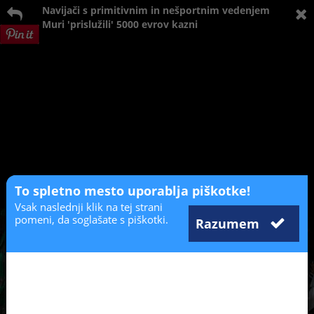
Navijači s primitivnim in nešportnim vedenjem
Muri 'prislužili' 5000 evrov kazni
To spletno mesto uporablja piškotke!
Vsak naslednji klik na tej strani
pomeni, da soglašate s piškotki.
Razumem