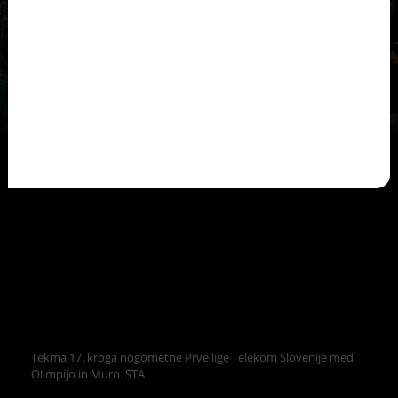
Tekma 17. kroga nogometne Prve lige Telekom Slovenije med
Olimpijo in Muro. STA