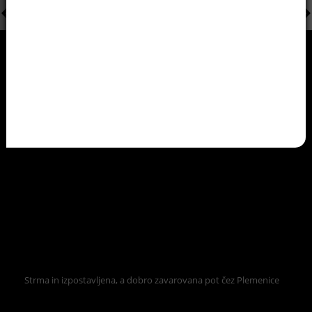
Strma in izpostavljena, a dobro zavarovana pot čez Plemenice