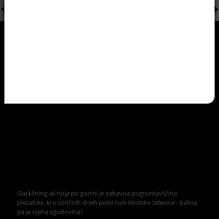
Slacklining ali hoja po gurtni je zabavna pogruntavščina
plezalcev, ki v sončnih dneh polni tudi tivolske zelenice - kašna
pa je njena zgodovina?