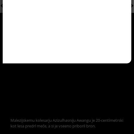
Malezijskemu kolesarju Azizulhasniju Awangu je 20-centimetrski
kot lesa predrl meče, a si je vseeno priboril bron.