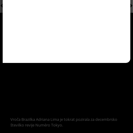
Vroča Brazilka Adriana Lima je tokrat pozirala za decembrsko
številko revije Numéro Tokyo.