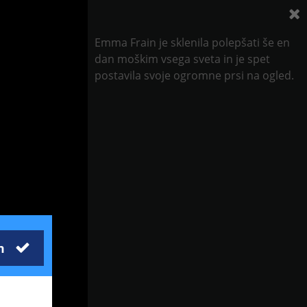
Emma Frain je sklenila polepšati še en
dan moškim vsega sveta in je spet
postavila svoje ogromne prsi na ogled.
m