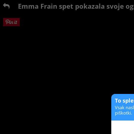
Emma Frain spet pokazala svoje o
To spl
Vsak nasl
piškotki.