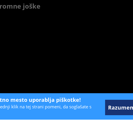
gromne joške
etno mesto uporablja piškotke!
ednji klik na tej strani pomeni, da soglašate s
Razume