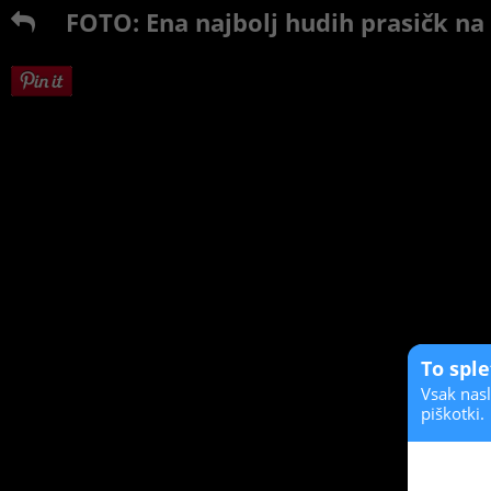
FOTO: Ena najbolj hudih prasičk na
To spl
Vsak nasl
piškotki.