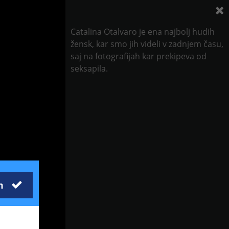
Catalina Otalvaro je ena najbolj hudih
žensk, kar smo jih videli v zadnjem času,
saj na fotografijah kar prekipeva od
seksapila.
m