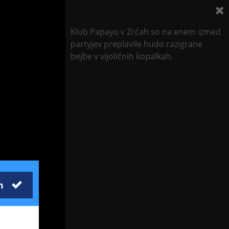
Klub Papayo v Zrćah so na enem izmed
partyjev preplavile hudo razigrane
bejbe v vijoličnih kopalkah.
m