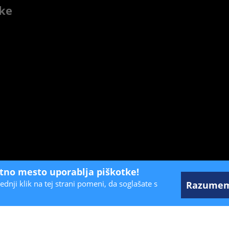
čke
etno mesto uporablja piškotke!
ednji klik na tej strani pomeni, da soglašate s
Razume