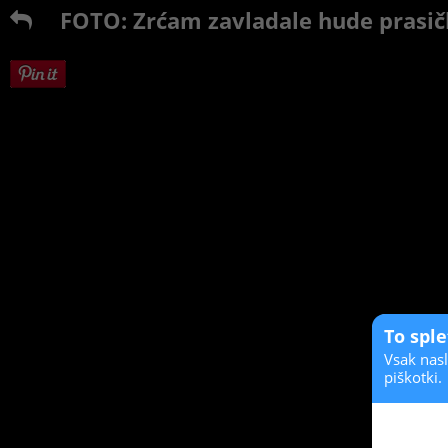
FOTO: Zrćam zavladale hude prasi
To spl
Vsak nasl
piškotki.