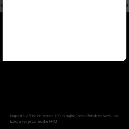
Napasi si oči na eni izmed 100-ih najbolj seksi žensk na svetu po
izboru revije za moške FHM.