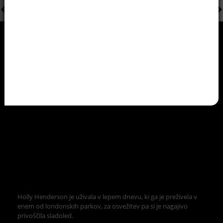
Holly Henderson je uživala v lepem dnevu, ki ga je preživela v
enem od londonskih parkov, za osvežitev pa si je nagajivo
privoščila sladoled.