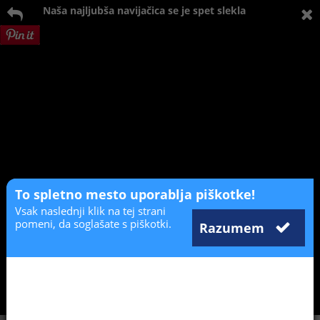
Naša najljubša navijačica se je spet slekla
To spletno mesto uporablja piškotke!
Vsak naslednji klik na tej strani
pomeni, da soglašate s piškotki.
Razumem