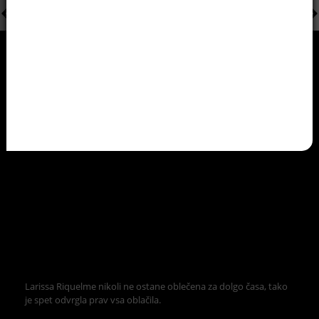
Larissa Riquelme nikoli ne ostane oblečena za dolgo časa, tako
je spet odvrgla prav vsa oblačila.