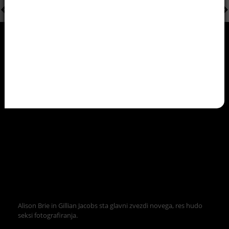
Alison Brie in Gillian Jacobs sta glavni zvezdi novega, res hudo
seksi fotografiranja.