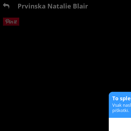
Prvinska Natalie Blair
To spl
Vsak nasl
piškotki.