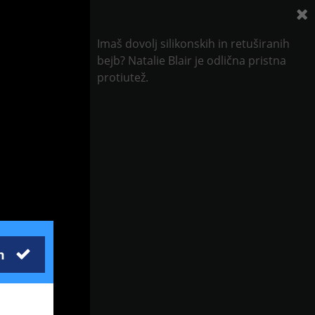
Imaš dovolj silikonskih in retuširanih
bejb? Natalie Blair je odlična pristna
protiutež.
m