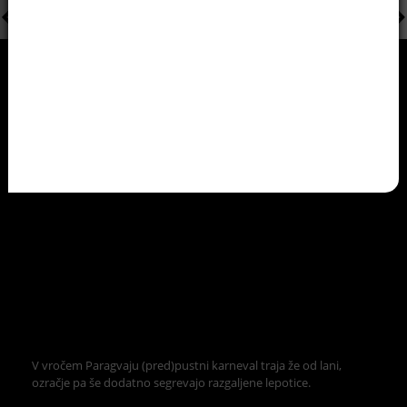
V vročem Paragvaju (pred)pustni karneval traja že od lani,
ozračje pa še dodatno segrevajo razgaljene lepotice.