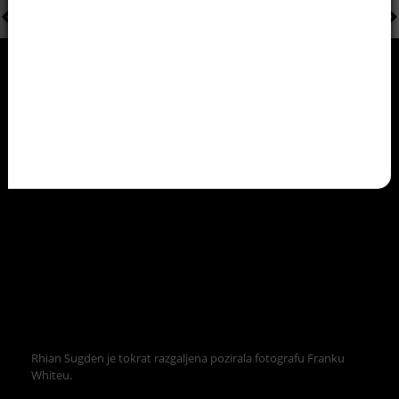
Rhian Sugden je tokrat razgaljena pozirala fotografu Franku
Whiteu.