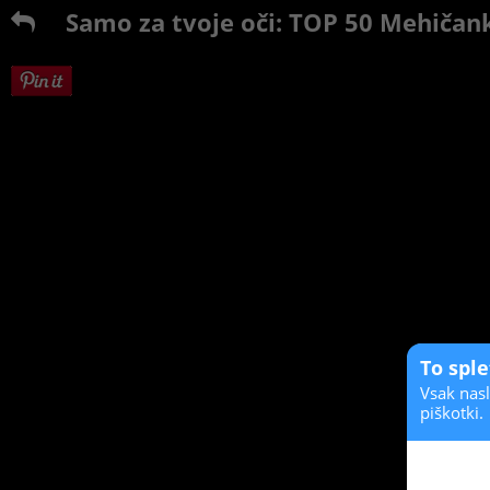
Samo za tvoje oči: TOP 50 Mehičan
To spl
Vsak nasl
piškotki.