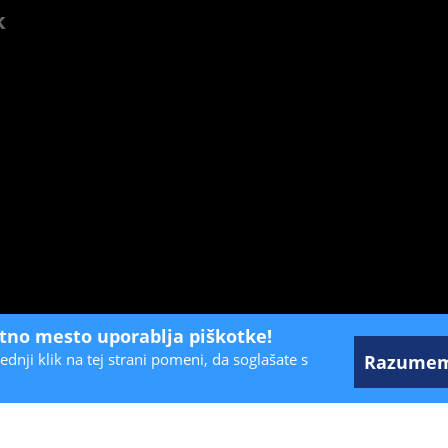
k
etno mesto uporablja piškotke!
ednji klik na tej strani pomeni, da soglašate s
Razume