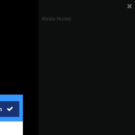
Aleida Nunez
m