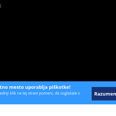
k
etno mesto uporablja piškotke!
ednji klik na tej strani pomeni, da soglašate s
Razume