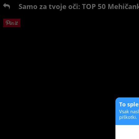
Samo za tvoje oči: TOP 50 Mehičan
To spl
Vsak nasl
piškotki.