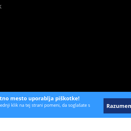
k
etno mesto uporablja piškotke!
ednji klik na tej strani pomeni, da soglašate s
Razume