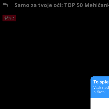
Samo za tvoje oči: TOP 50 Mehičan
To spl
Vsak nasl
piškotki.