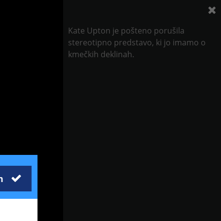
Kate Upton je pošteno porušila
stereotipno predstavo, ki jo imamo o
kmečkih deklinah.
m