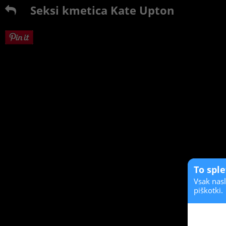
Seksi kmetica Kate Upton
To spl
Vsak nasl
piškotki.