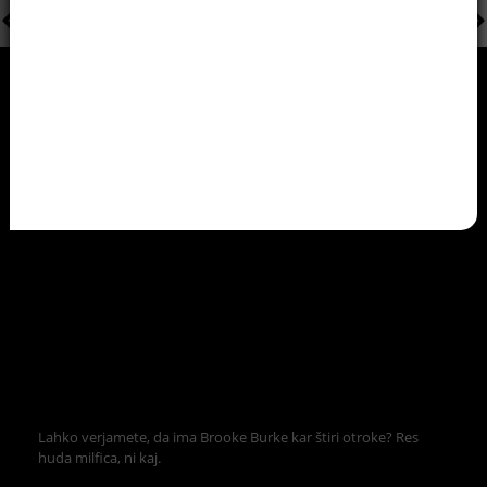
Lahko verjamete, da ima Brooke Burke kar štiri otroke? Res
huda milfica, ni kaj.