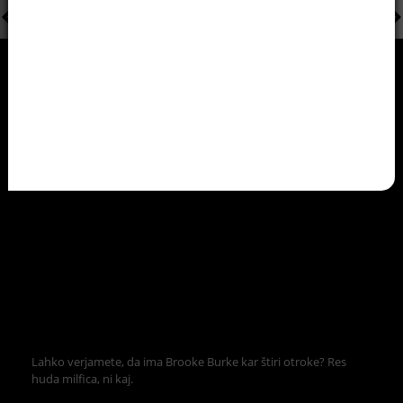
Lahko verjamete, da ima Brooke Burke kar štiri otroke? Res
huda milfica, ni kaj.