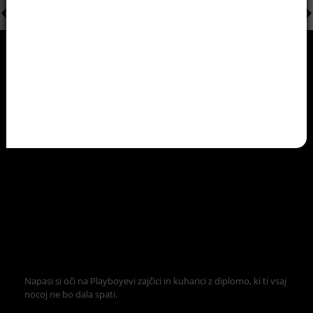
Napasi si oči na Playboyevi zajčici in kuharici z diplomo, ki ti vsaj
nocoj ne bo dala spati.