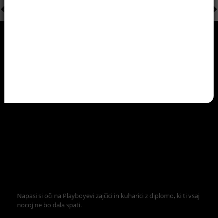
Napasi si oči na Playboyevi zajčici in kuharici z diplomo, ki ti vsaj
nocoj ne bo dala spati.