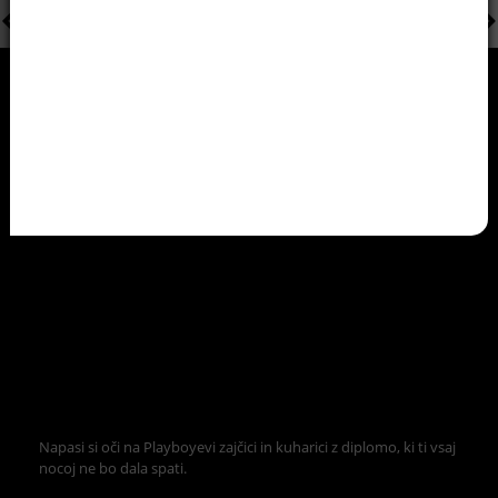
Napasi si oči na Playboyevi zajčici in kuharici z diplomo, ki ti vsaj
nocoj ne bo dala spati.