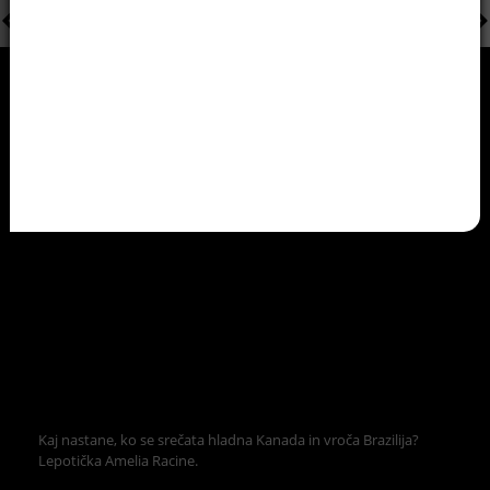
Kaj nastane, ko se srečata hladna Kanada in vroča Brazilija?
Lepotička Amelia Racine.