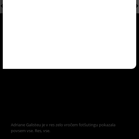
Adriane Galisteu je v res zelo vročem fotšutingu pokazala
povsem vse. Res, vse.