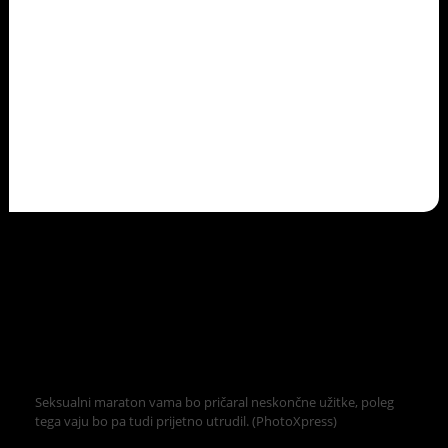
Seksualni maraton vama bo pričaral neskončne užitke, poleg
tega vaju bo pa tudi prijetno utrudil. (PhotoXpress)