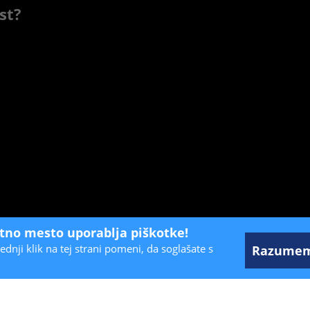
st?
etno mesto uporablja piškotke!
ednji klik na tej strani pomeni, da soglašate s
Razume