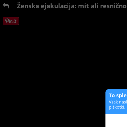
Ženska ejakulacija: mit ali resnično
To spl
Vsak nasl
piškotki.