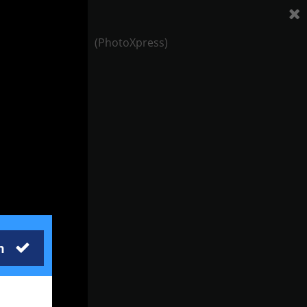
(PhotoXpress)
m