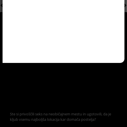
Ste si privoščili seks na neobičajnem mestu in ugotovili, da je
kljub vsemu najboljša lokacija kar domača postelja?