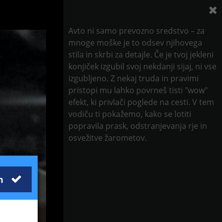
Avto ni samo prevozno sredstvo – za
mnoge moške je to odsev njihovega
stila in skrbi za detajle. Če je tvoj jekleni
konjiček izgubil svoj nekdanji sijaj, ni vse
izgubljeno. Z nekaj truda in pravimi
pristopi mu lahko povrneš tisti "wow"
efekt, ki privlači poglede na cesti. V tem
vodiču ti pokažemo, kako se lotiti
popravila prask, odstranjevanja rje in
osvežitve žarometov.
m