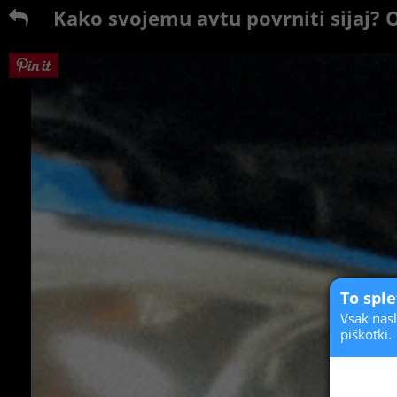
Kako svojemu avtu povrniti sijaj?
To spl
Vsak nasl
piškotki.