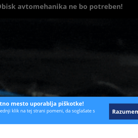
 Obisk avtomehanika ne bo potreben!
etno mesto uporablja piškotke!
ednji klik na tej strani pomeni, da soglašate s
Razume