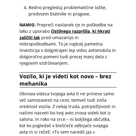
Redno pregleduj problematične točke,
predvsem blatnike in pragove.
NAMIG:
Prepreči nastanek rje in poškodbe na
laku z uporabo
čistilnega razpršila, ki hkrati
zaščiti lak
pred umazanijo in
mikropoškodbami. To je najbolj pametna
investicija v dolgotrajen lep videz avtomobila in
dolgoročno pomeni tudi precej manj dela z
njegovim vzdrževanjem.
Vozilo, ki je videti kot novo – brez
mehanika
Obnova videza tvojega avta ti ne prinese samo
več samozavesti na cesti, temveč tudi zviša
vrednost vozila. Z nekaj truda, potrpežljivosti in
našimi nasveti bo tvoj avto znova videti kot iz
salona. In roko na srce – ni boljšega občutka,
kot ko pogledaš v bleščeče odbijače svojega
avta in si rečeš: »To sem naredil jaz.«