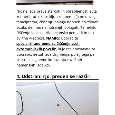
Nič ne izda prave starosti in obrabljenosti avta
kot nečistoča, ki se kljub rednemu (a ne dovolj
temeljitemu) čiščenju nalaga na vseh površinah
vozila, denimo na notranjih oblogah. Temeljito
čiščenje lahko vozilo dejansko pomladi in mu
dvigne vrednost.
NAMIG:
Uporabite
specializirano peno za čiščenje vseh
avtomobilskih površin
, ki je res enostavna za
uporabo, ne zahteva drgnjenja, poleg tega pa
se z njo izognemo kupovanju različnih
namenskih izdelkov.
4.
Odstrani rjo, preden se razširi