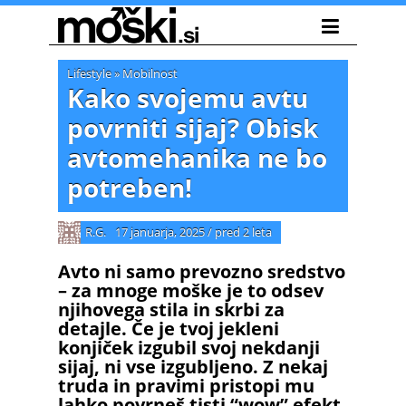
Lifestyle
»
Mobilnost
Kako svojemu avtu
povrniti sijaj? Obisk
avtomehanika ne bo
potreben!
R.G.
17 januarja, 2025
/
pred 2 leta
Avto ni samo prevozno sredstvo
– za mnoge moške je to odsev
njihovega stila in skrbi za
detajle. Če je tvoj jekleni
konjiček izgubil svoj nekdanji
sijaj, ni vse izgubljeno. Z nekaj
truda in pravimi pristopi mu
lahko povrneš tisti “wow” efekt,