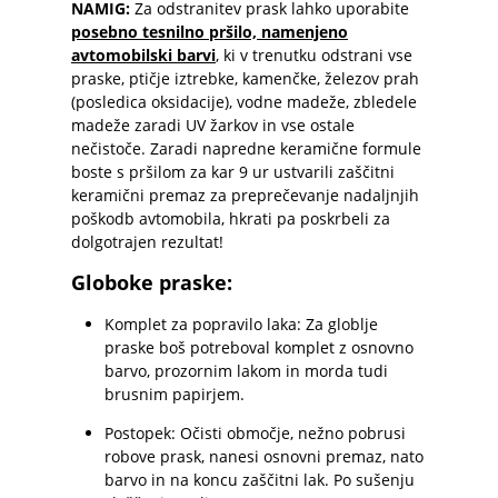
NAMIG:
Za odstranitev prask lahko uporabite
posebno tesnilno pršilo, namenjeno
avtomobilski barvi
, ki v trenutku odstrani vse
praske, ptičje iztrebke, kamenčke, železov prah
(posledica oksidacije), vodne madeže, zbledele
madeže zaradi UV žarkov in vse ostale
nečistoče. Zaradi napredne keramične formule
boste s pršilom za kar 9 ur ustvarili zaščitni
keramični premaz za preprečevanje nadaljnjih
poškodb avtomobila, hkrati pa poskrbeli za
dolgotrajen rezultat!
Globoke praske:
Komplet za popravilo laka: Za globlje
praske boš potreboval komplet z osnovno
barvo, prozornim lakom in morda tudi
brusnim papirjem.
Postopek: Očisti območje, nežno pobrusi
robove prask, nanesi osnovni premaz, nato
barvo in na koncu zaščitni lak. Po sušenju