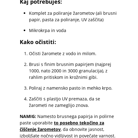
Kaj potrebuješ:
Komplet za poliranje žarometov (ali brusni
papir, pasta za poliranje, UV zaščita)
Mikrokrpa in voda
Kako očistiti:
Očisti žaromete z vodo in milom.
Brusi s finim brusnim papirjem (najprej
1000, nato 2000 in 3000 granulacija), z
rahlim pritiskom in krožnimi gibi.
Poliraj z namensko pasto in mehko krpo.
Zaščiti s plastjo UV premaza, da se
žarometi ne zameglijo znova.
NAMIG:
Namesto brusnega papirja in polirne
paste uporabite
to posebno tekočino za
čiščenje žarometov
, da obnovite jasnost,
izboljšate nočno vidljivost in povečate varnost.