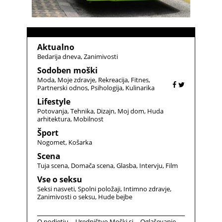
Aktualno
Bedarija dneva
Zanimivosti
Sodoben moški
Moda
Moje zdravje
Rekreacija
Fitnes
Partnerski odnos
Psihologija
Kulinarika
Lifestyle
Potovanja
Tehnika
Dizajn
Moj dom
Huda
arhitektura
Mobilnost
Šport
Nogomet
Košarka
Scena
Tuja scena
Domača scena
Glasba
Intervju
Film
Vse o seksu
Seksi nasveti
Spolni položaji
Intimno zdravje
Zanimivosti o seksu
Hude bejbe
O podjetju
Uredništvo Moški.si
Oglaševanje