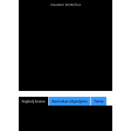
Najbolj brano
Ravnokar objavljeno
Teme