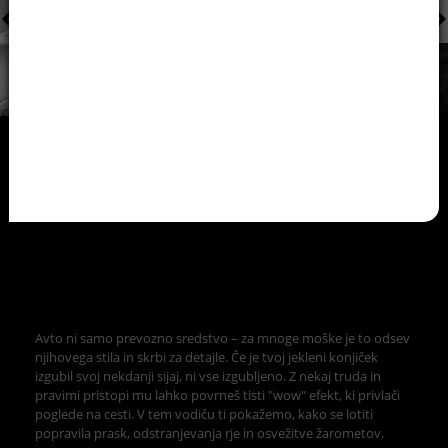
Avto ni samo prevozno sredstvo – za mnoge moške je to odsev
njihovega stila in skrbi za detajle. Če je tvoj jekleni konjiček
izgubil svoj nekdanji sijaj, ni vse izgubljeno. Z nekaj truda in
pravimi pristopi mu lahko povrneš tisti "wow" efekt, ki privlači
poglede na cesti. V tem vodiču ti pokažemo, kako se lotiti
popravila prask, odstranjevanja rje in osvežitve žarometov.