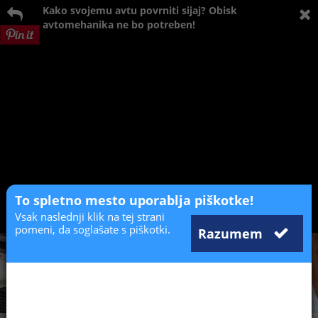
Kako svojemu avtu povrniti sijaj? Obisk
avtomehanika ne bo potreben!
To spletno mesto uporablja piškotke!
Vsak naslednji klik na tej strani
pomeni, da soglašate s piškotki.
Razumem