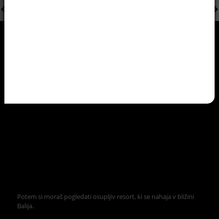
Potem si moraš pogledati osupljiv resort, ki se nahaja v bližini
Balija.