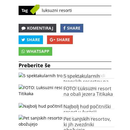
Tag
luksuzni resorti
KOMENTIRAJ
SHARE
SHARE
SHARE
WHATSAPP
Preberite še
5 spektakularnih
tropskih resortov na
vodi
FOTO: Luksuzni resort
na obali jezera Titikaka
Najbolj hud počitniški
resort v Avstriji
Pet sanjskih resortov,
ki jih zvezdniki
obožujejo