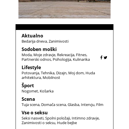
Aktualno
Bedarija dneva
Zanimivosti
Sodoben moški
Moda
Moje zdravje
Rekreacija
Fitnes
Partnerski odnos
Psihologija
Kulinarika
Lifestyle
Potovanja
Tehnika
Dizajn
Moj dom
Huda
arhitektura
Mobilnost
Šport
Nogomet
Košarka
Scena
Tuja scena
Domača scena
Glasba
Intervju
Film
Vse o seksu
Seksi nasveti
Spolni položaji
Intimno zdravje
Zanimivosti o seksu
Hude bejbe