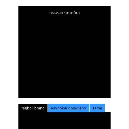
Najbolj brano
Ravnokar objavljeno
Teme