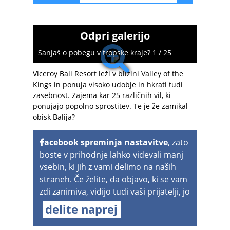
Odpri galerijo
Sanjaš o pobegu v tropske kraje? 1 / 25
Viceroy Bali Resort leži v bližini Valley of the
Kings in ponuja visoko udobje in hkrati tudi
zasebnost. Zajema kar 25 različnih vil, ki
ponujajo popolno sprostitev. Te je že zamikal
obisk Balija?
acebook spreminja nastavitve
, zato
boste v prihodnje lahko videvali manj
vsebin, ki jih z vami delimo na naših
straneh. Če želite, da objavo, ki se vam
zdi zanimiva, vidijo tudi vaši prijatelji, jo
delite naprej