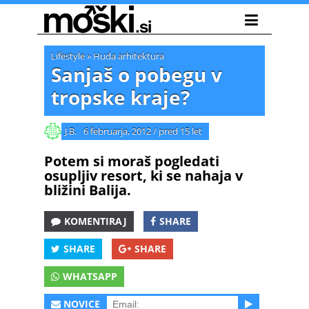
Lifestyle
»
Huda arhitektura
Sanjaš o pobegu v
tropske kraje?
J.B.
6 februarja, 2012
/
pred 15 let
Potem si moraš pogledati
osupljiv resort, ki se nahaja v
bližini Balija.
KOMENTIRAJ
SHARE
SHARE
SHARE
WHATSAPP
NOVICE