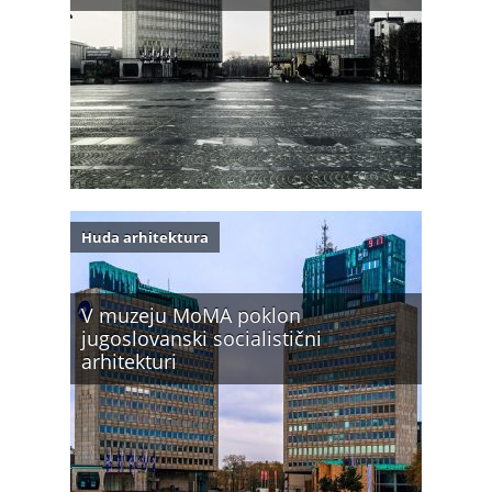
Huda arhitektura
V muzeju MoMA poklon
jugoslovanski socialistični
arhitekturi