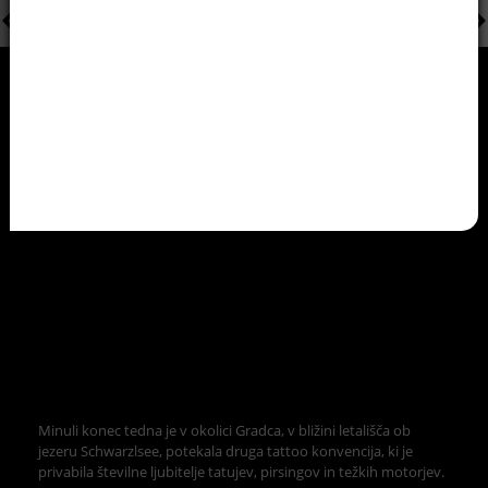
Minuli konec tedna je v okolici Gradca, v bližini letališča ob
jezeru Schwarzlsee, potekala druga tattoo konvencija, ki je
privabila številne ljubitelje tatujev, pirsingov in težkih motorjev.