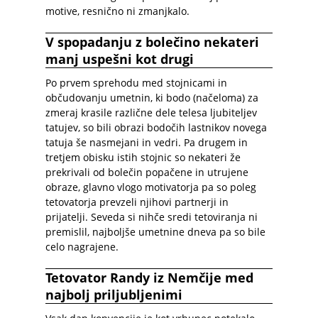
motive, resnično ni zmanjkalo.
V spopadanju z bolečino nekateri
manj uspešni kot drugi
Po prvem sprehodu med stojnicami in
občudovanju umetnin, ki bodo (načeloma) za
zmeraj krasile različne dele telesa ljubiteljev
tatujev, so bili obrazi bodočih lastnikov novega
tatuja še nasmejani in vedri. Pa drugem in
tretjem obisku istih stojnic so nekateri že
prekrivali od bolečin popačene in utrujene
obraze, glavno vlogo motivatorja pa so poleg
tetovatorja prevzeli njihovi partnerji in
prijatelji. Seveda si nihče sredi tetoviranja ni
premislil, najboljše umetnine dneva pa so bile
celo nagrajene.
Tetovator Randy iz Nemčije med
najbolj priljubljenimi