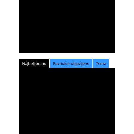
Najbolj brano
Ravnokar objavljeno
Teme