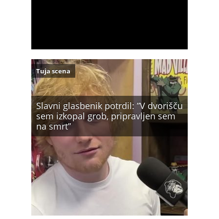
Tuja scena
Slavni glasbenik potrdil: ”V dvorišču
sem izkopal grob, pripravljen sem
na smrt”