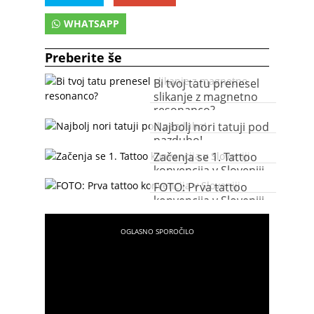
WHATSAPP
Preberite še
Bi tvoj tatu prenesel
slikanje z magnetno
resonanco?
Najbolj nori tatuji pod
pazduho!
Začenja se 1. Tattoo
konvencija v Sloveniji
FOTO: Prva tattoo
konvencija v Sloveniji