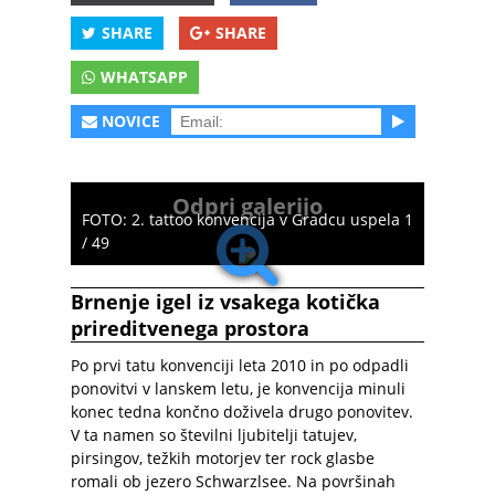
SHARE
SHARE
WHATSAPP
NOVICE
Odpri galerijo
FOTO: 2. tattoo konvencija v Gradcu uspela 1
/ 49
Brnenje igel iz vsakega kotička
prireditvenega prostora
Po prvi tatu konvenciji leta 2010 in po odpadli
ponovitvi v lanskem letu, je konvencija minuli
konec tedna končno doživela drugo ponovitev.
V ta namen so številni ljubitelji tatujev,
pirsingov, težkih motorjev ter rock glasbe
romali ob jezero Schwarzlsee. Na površinah