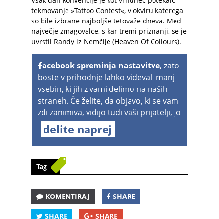
Vsak dan konvencije je kot vrhunec potekalo
tekmovanje »Tattoo Contest«, v okviru katerega
so bile izbrane najboljše tetovaže dneva. Med
največje zmagovalce, s kar tremi priznanji, se je
uvrstil Randy iz Nemčije (Heaven Of Collours).
acebook spreminja nastavitve
, zato
boste v prihodnje lahko videvali manj
vsebin, ki jih z vami delimo na naših
straneh. Če želite, da objavo, ki se vam
zdi zanimiva, vidijo tudi vaši prijatelji, jo
delite naprej
Tag
KOMENTIRAJ
SHARE
SHARE
SHARE