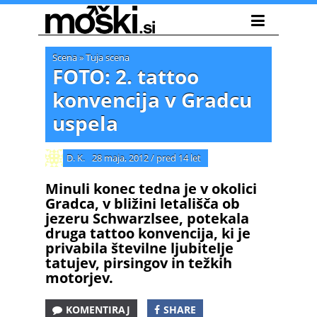
Scena
»
Tuja scena
FOTO: 2. tattoo
konvencija v Gradcu
uspela
D. K.
28 maja, 2012
/
pred 14 let
Minuli konec tedna je v okolici
Gradca, v bližini letališča ob
jezeru Schwarzlsee, potekala
druga tattoo konvencija, ki je
privabila številne ljubitelje
tatujev, pirsingov in težkih
motorjev.
KOMENTIRAJ
SHARE