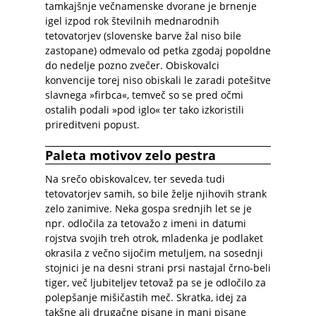
tamkajšnje večnamenske dvorane je brnenje
igel izpod rok številnih mednarodnih
tetovatorjev (slovenske barve žal niso bile
zastopane) odmevalo od petka zgodaj popoldne
do nedelje pozno zvečer. Obiskovalci
konvencije torej niso obiskali le zaradi potešitve
slavnega »firbca«, temveč so se pred očmi
ostalih podali »pod iglo« ter tako izkoristili
prireditveni popust.
Paleta motivov zelo pestra
Na srečo obiskovalcev, ter seveda tudi
tetovatorjev samih, so bile želje njihovih strank
zelo zanimive. Neka gospa srednjih let se je
npr. odločila za tetovažo z imeni in datumi
rojstva svojih treh otrok, mladenka je podlaket
okrasila z večno sijočim metuljem, na sosednji
stojnici je na desni strani prsi nastajal črno-beli
tiger, več ljubiteljev tetovaž pa se je odločilo za
polepšanje mišičastih meč. Skratka, idej za
takšne ali drugačne pisane in manj pisane