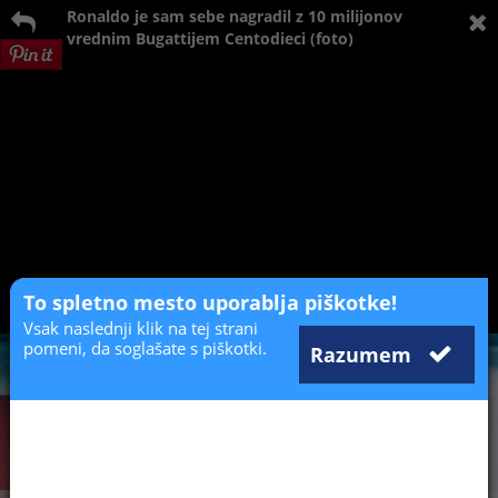
Ronaldo je sam sebe nagradil z 10 milijonov
vrednim Bugattijem Centodieci (foto)
To spletno mesto uporablja piškotke!
Vsak naslednji klik na tej strani
pomeni, da soglašate s piškotki.
Razumem