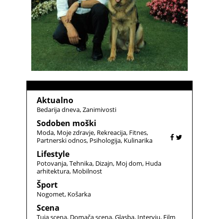
Aktualno
Bedarija dneva
Zanimivosti
Sodoben moški
Moda
Moje zdravje
Rekreacija
Fitnes
Partnerski odnos
Psihologija
Kulinarika
Lifestyle
Potovanja
Tehnika
Dizajn
Moj dom
Huda
arhitektura
Mobilnost
Šport
Nogomet
Košarka
Scena
Tuja scena
Domača scena
Glasba
Intervju
Film