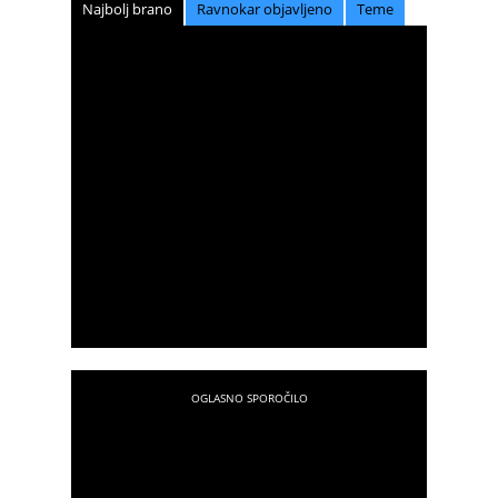
Najbolj brano
Ravnokar objavljeno
Teme