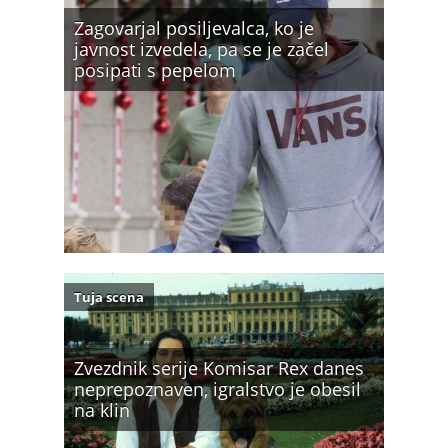
Zagovarjal posiljevalca, ko je
javnost izvedela, pa se je začel
posipati s pepelom
Tuja scena
Zvezdnik serije Komisar Rex danes
neprepoznaven, igralstvo je obesil
na klin