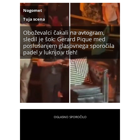
Nogomet
Tuja scena
Oboževalci čakali na avtogram,
sledil je šok: Gerard Pique med
poslušanjem glasovnega sporočila
padel v luknjo v tleh!