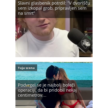
Slavni glasbenik potrdil: ”V dvorišču
sem izkopal grob, pripravljen sem
na smrt”
Tuja scena
Podvrgel se je najbolj boleči
operaciji, da bi pridobil nekaj
centimetrov…