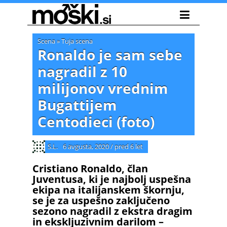
Scena
»
Tuja scena
Ronaldo je sam sebe
nagradil z 10
milijonov vrednim
Bugattijem
Centodieci (foto)
S.L.
6 avgusta, 2020
/
pred 6 let
Cristiano Ronaldo, član
Juventusa, ki je najbolj uspešna
ekipa na italijanskem škornju,
se je za uspešno zaključeno
sezono nagradil z ekstra dragim
in ekskljuzivnim darilom –