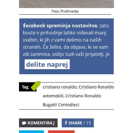
Foto: Profimedia
acebook spreminja nastavitve
, zato
boste v prihodnje lahko videvali manj
vsebin, ki jih z vami delimo na naših
straneh. Če želite, da objavo, ki se vam
zdi zanimiva, vidijo tudi vaši prijatelji, jo
delite naprej
Tag
cristiano ronaldo
,
Cristiano Ronaldo
avtomobili
,
Cristiano Ronaldo
Bugatti Centodieci
KOMENTIRAJ
SHARE
/ 13