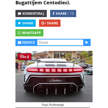
Bugattijem Centodieci.
KOMENTIRAJ
SHARE
/ 13
SHARE
SHARE
WHATSAPP
NOVICE
Foto: Profimedia