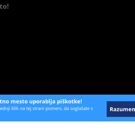
to!
etno mesto uporablja piškotke!
ednji klik na tej strani pomeni, da soglašate s
Razume