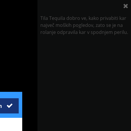
Tila Tequila dobro ve, kako privabiti kar
največ moških pogledov, zato se je na
rolanje odpravila kar v spodnjem perilu.
m