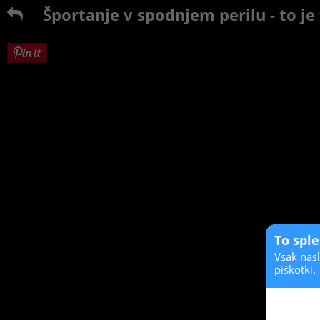
Športanje v spodnjem perilu - to je 
To spl
Vsak nasl
piškotki.