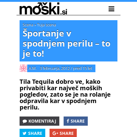
Scena
»
Tuja scena
Športanje v
spodnjem perilu – to
je to!
A.M.
3 februarja, 2012
/
pred 15 let
Tila Tequila dobro ve, kako
privabiti kar največ moških
pogledov, zato se je na rolanje
odpravila kar v spodnjem
perilu.
KOMENTIRAJ
SHARE
SHARE
SHARE