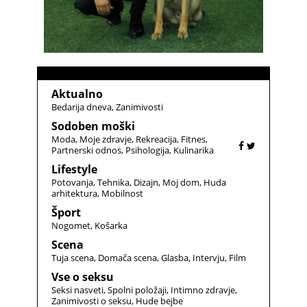
Aktualno
Bedarija dneva
Zanimivosti
Sodoben moški
Moda
Moje zdravje
Rekreacija
Fitnes
Partnerski odnos
Psihologija
Kulinarika
Lifestyle
Potovanja
Tehnika
Dizajn
Moj dom
Huda
arhitektura
Mobilnost
Šport
Nogomet
Košarka
Scena
Tuja scena
Domača scena
Glasba
Intervju
Film
Vse o seksu
Seksi nasveti
Spolni položaji
Intimno zdravje
Zanimivosti o seksu
Hude bejbe