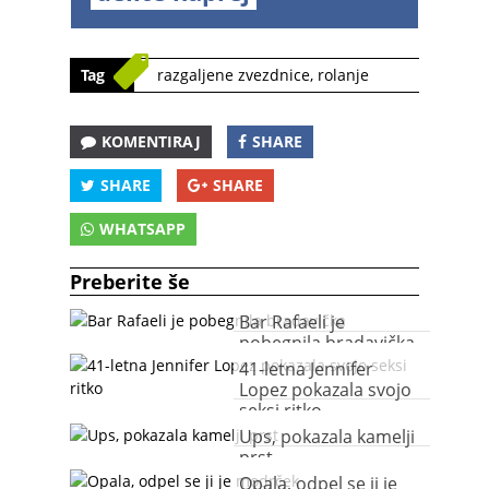
Tag
razgaljene zvezdnice
,
rolanje
KOMENTIRAJ
SHARE
SHARE
SHARE
WHATSAPP
Preberite še
Bar Rafaeli je
pobegnila bradavička
41-letna Jennifer
Lopez pokazala svojo
seksi ritko
Ups, pokazala kamelji
prst
Opala, odpel se ji je