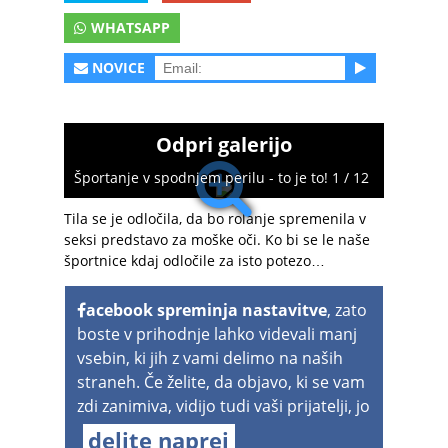
WHATSAPP
NOVICE
Odpri galerijo
Športanje v spodnjem perilu - to je to! 1 / 12
Tila se je odločila, da bo rolanje spremenila v
seksi predstavo za moške oči. Ko bi se le naše
športnice kdaj odločile za isto potezo…
acebook spreminja nastavitve
, zato
boste v prihodnje lahko videvali manj
vsebin, ki jih z vami delimo na naših
straneh. Če želite, da objavo, ki se vam
zdi zanimiva, vidijo tudi vaši prijatelji, jo
delite naprej