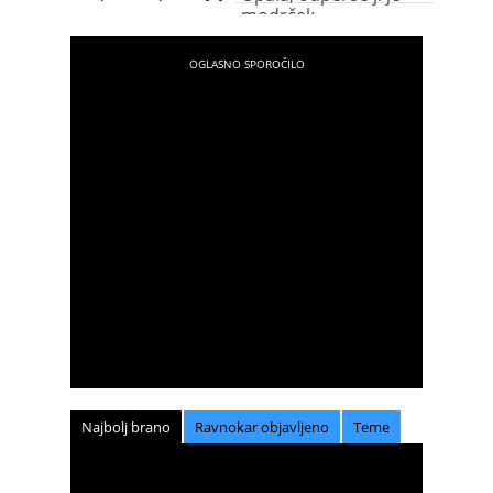
modrček
Najbolj brano
Ravnokar objavljeno
Teme