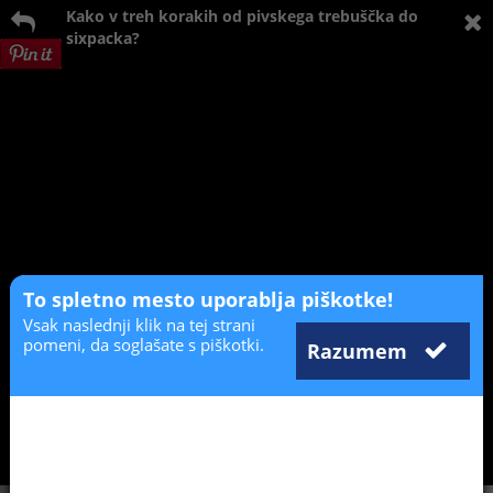
Kako v treh korakih od pivskega trebuščka do
sixpacka?
To spletno mesto uporablja piškotke!
Vsak naslednji klik na tej strani
pomeni, da soglašate s piškotki.
Razumem