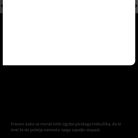
Preveri, kako se moraš lotiti izgube pivskega trebuščka, da bi
imel že do poletja namesto njega zapeljiv sixpack.