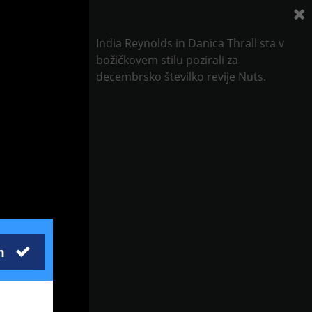
India Reynolds in Danica Thrall sta v
božičkovem stilu pozirali za
decembrsko številko revije Nuts.
m