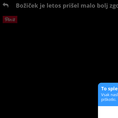
Božiček je letos prišel malo bolj zg
To spl
Vsak nasl
piškotki.