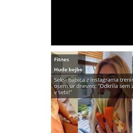
Fitnes
Hude bejbe
Seksi babica z Instagrama treni
osem ur dnevno: ”Odkrila sem 
v sebi!”