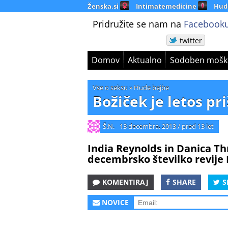
Ženska.si
Intimatemedicine
Hud
Pridružite se nam na
Facebooku
twitter
Domov
Aktualno
Sodoben mošk
Vse o seksu
»
Hude bejbe
Božiček je letos pr
Š.N.
13 decembra, 2013
/
pred 13 let
India Reynolds in Danica Thr
decembrsko številko revije 
KOMENTIRAJ
SHARE
S
NOVICE