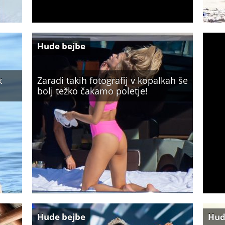
Hude bejbe
k
Zaradi takih fotografij v kopalkah še
bolj težko čakamo poletje!
Hude bejbe
Hud