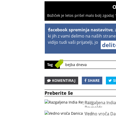
O
Božiček je letos prišel malo bolj zgodaj 
acebook spreminja nastavitve
,
ki jih z vami delimo na naših strane
vidijo tudi vaši prijatelji, jo
deli
Tag
bejba dneva
KOMENTIRAJ
SHARE
S
Preberite še
Razgaljena India
Reynolds
Vedno vroča Da