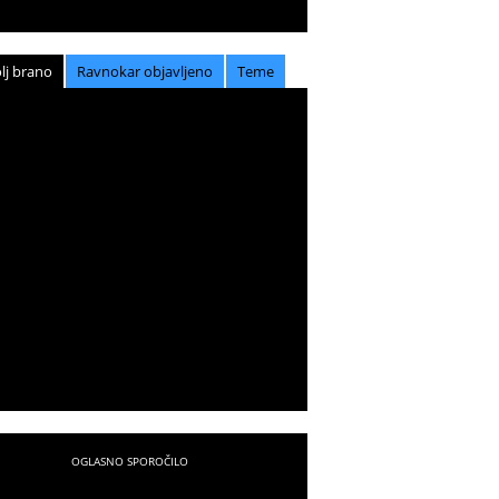
lj brano
Ravnokar objavljeno
Teme