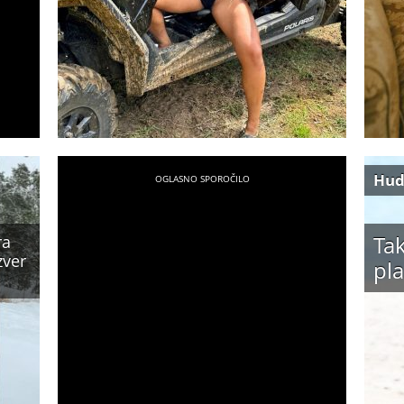
Hud
Tak
ra
zver
pla