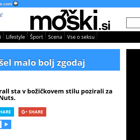
o.com
!
i
Lifestyle
Šport
Scena
Vse o seksu
išel malo bolj zgodaj
all sta v božičkovem stilu pozirali za
Nuts.
HARE
SHARE