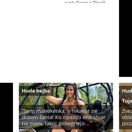
svet: Danica Thrall
Hude bejbe
Hud
Tuj
”Sem manekenka, a nikakor ne
Zve
dobim fanta! Ko opazijo eno stvar
oble
na meni, takoj pobegnejo…”
poz