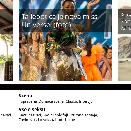
Ta lepotica je nova miss
Play
Kand
Universe! (foto)
kan
Scena
Tuja scena
Domača scena
Glasba
Intervju
Film
Vse o seksu
tnerski
Seksi nasveti
Spolni položaji
Intimno zdravje
Zanimivosti o seksu
Hude bejbe