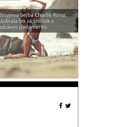
boyjeva bejba Charlie Riina:
idirala bo za stolček v
adskem parlamentu