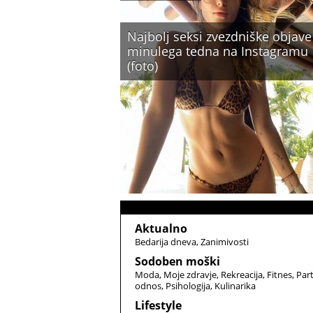
Najbolj seksi zvezdniške objave
minulega tedna na Instagramu
(foto)
Aktualno
Bedarija dneva
Zanimivosti
Sodoben moški
Moda
Moje zdravje
Rekreacija
Fitnes
Par
odnos
Psihologija
Kulinarika
Lifestyle