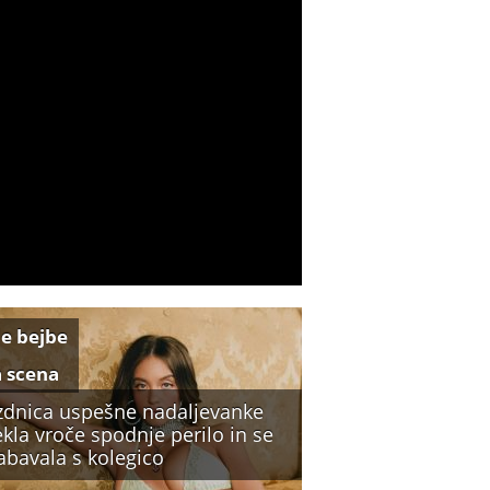
e bejbe
a scena
zdnica uspešne nadaljevanke
kla vroče spodnje perilo in se
abavala s kolegico