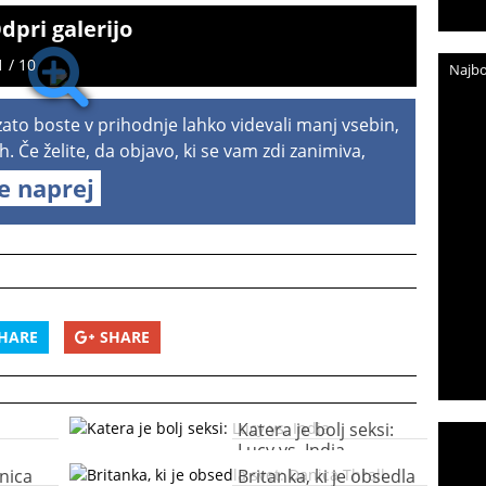
dpri galerijo
1 / 10
Najbo
 zato boste v prihodnje lahko videvali manj vsebin,
h. Če želite, da objavo, ki se vam zdi zanimiva,
te naprej
HARE
SHARE
Katera je bolj seksi:
Lucy vs. India
nica
Britanka, ki je obsedla