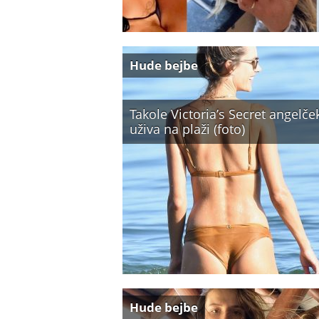
Hude bejbe
Takole Victoria’s Secret angelče
uživa na plaži (foto)
Hude bejbe