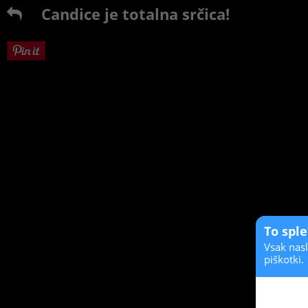
Candice je totalna srčica!
To spl
Vsak nasl
piškotki.