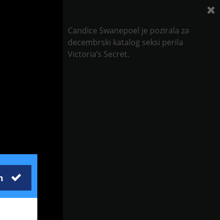
Candice Swanepoel je pozirala za
decembrski katalog seksi perila
Victoria’s Secret.
m