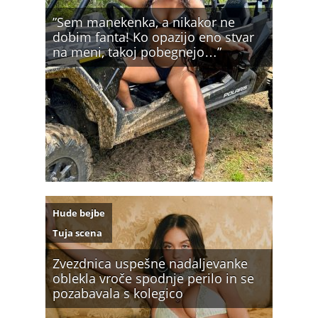
”Sem manekenka, a nikakor ne
dobim fanta! Ko opazijo eno stvar
na meni, takoj pobegnejo…”
Hude bejbe
Tuja scena
Zvezdnica uspešne nadaljevanke
oblekla vroče spodnje perilo in se
pozabavala s kolegico