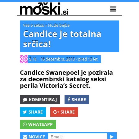
Vse o seksu
»
Hude bejbe
Candice je totalna
srčica!
Š. N.
16 decembra, 2013
/
pred 13 let
Candice Swanepoel je pozirala
za decembrski katalog seksi
perila Victoria’s Secret.
KOMENTIRAJ
SHARE
SHARE
SHARE
WHATSAPP
NOVICE