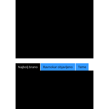
Najbolj brano
Ravnokar objavljeno
Teme