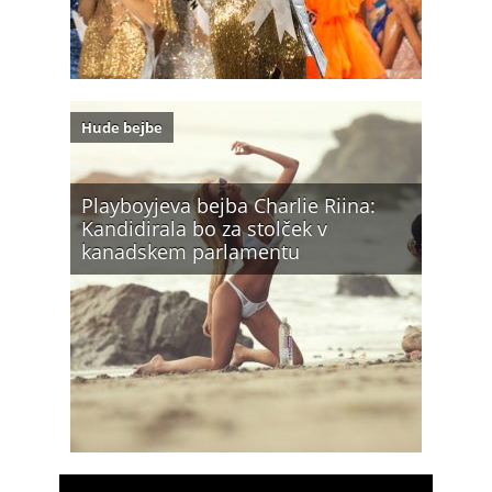
Hude bejbe
Playboyjeva bejba Charlie Riina:
Kandidirala bo za stolček v
kanadskem parlamentu