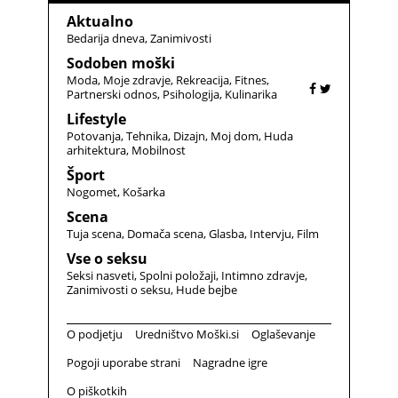
Aktualno
Bedarija dneva
Zanimivosti
Sodoben moški
Moda
Moje zdravje
Rekreacija
Fitnes
Partnerski odnos
Psihologija
Kulinarika
Lifestyle
Potovanja
Tehnika
Dizajn
Moj dom
Huda
arhitektura
Mobilnost
Šport
Nogomet
Košarka
Scena
Tuja scena
Domača scena
Glasba
Intervju
Film
Vse o seksu
Seksi nasveti
Spolni položaji
Intimno zdravje
Zanimivosti o seksu
Hude bejbe
O podjetju
Uredništvo Moški.si
Oglaševanje
Pogoji uporabe strani
Nagradne igre
O piškotkih