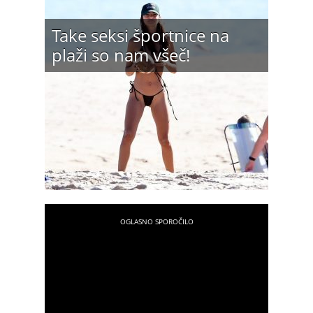
Take seksi športnice na
plaži so nam všeč!