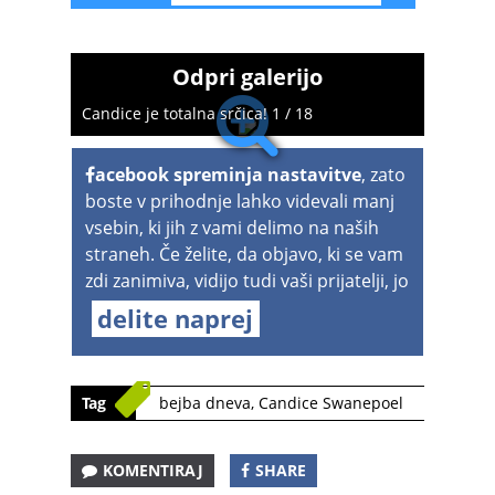
Odpri galerijo
Candice je totalna srčica! 1 / 18
acebook spreminja nastavitve
, zato
boste v prihodnje lahko videvali manj
vsebin, ki jih z vami delimo na naših
straneh. Če želite, da objavo, ki se vam
zdi zanimiva, vidijo tudi vaši prijatelji, jo
delite naprej
Tag
bejba dneva
,
Candice Swanepoel
KOMENTIRAJ
SHARE