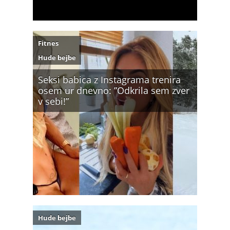
Fitnes
Hude bejbe
Seksi babica z Instagrama trenira
osem ur dnevno: ”Odkrila sem zver
v sebi!”
Hude bejbe