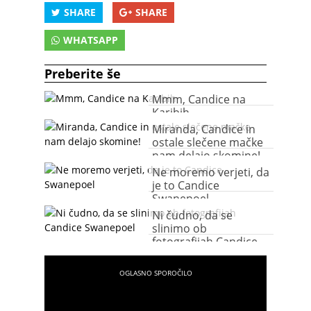
SHARE
SHARE
WHATSAPP
Preberite še
Mmm, Candice na
Karibih
Miranda, Candice in
ostale slečene mačke
nam delajo skomine!
Ne moremo verjeti, da
je to Candice
Swanepoel
Ni čudno, da se
slinimo ob
fotografijah Candice
Swanepoel