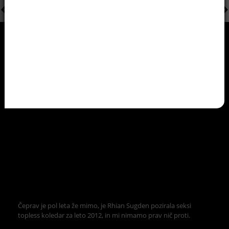
Čeprav je pol leta že mimo, je Rhian Sugden pozirala seksi
topless koledar za leto 2012, in mi nimamo prav nič proti.