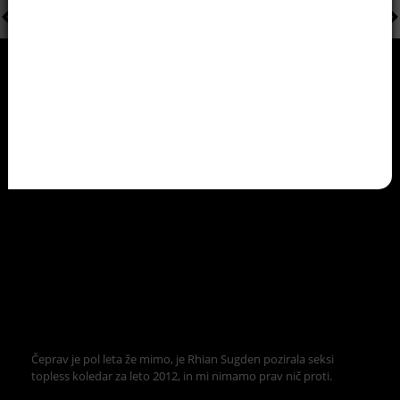
Čeprav je pol leta že mimo, je Rhian Sugden pozirala seksi
topless koledar za leto 2012, in mi nimamo prav nič proti.