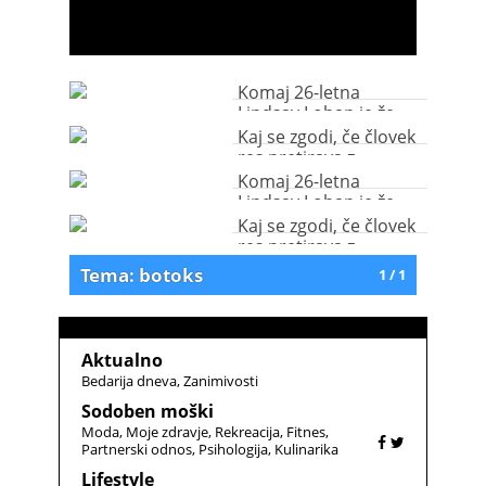
Komaj 26-letna
Lindsay Lohan je že
čisto zabuhla od
Kaj se zgodi, če človek
botoksa
res pretirava z
botoksom?
Komaj 26-letna
Lindsay Lohan je že
čisto zabuhla od
Kaj se zgodi, če človek
botoksa
res pretirava z
botoksom?
Tema: botoks
1 / 1
Aktualno
Bedarija dneva
Zanimivosti
Sodoben moški
Moda
Moje zdravje
Rekreacija
Fitnes
Partnerski odnos
Psihologija
Kulinarika
Lifestyle