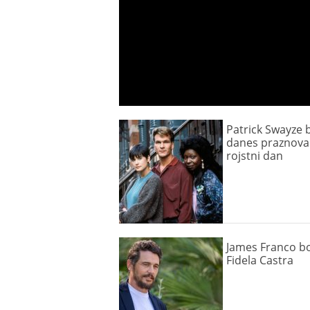
Patrick Swayze b
danes praznoval
rojstni dan
James Franco bo
Fidela Castra