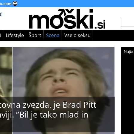
o.com
!
i
Lifestyle
Šport
Scena
Vse o seksu
Najbo
tovna zvezda, je Brad Pitt
iji. ”Bil je tako mlad in