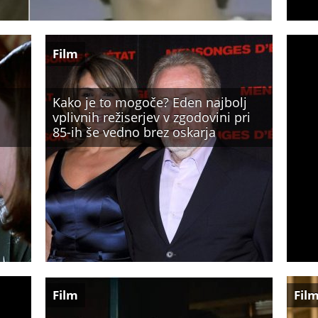
Film
Kako je to mogoče? Eden najbolj
vplivnih režiserjev v zgodovini pri
85-ih še vedno brez oskarja
Film
Fil