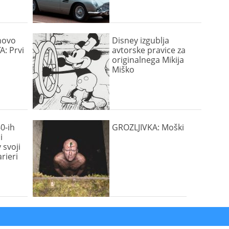
novo
Disney izgublja
A: Prvi
avtorske pravice za
originalnega Mikija
Miško
0-ih
GROZLJIVKA: Moški
i
 svoji
arieri