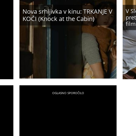
Nova srhljivka v kinu: TRKANJE V
V S
pret
KOČI (Knock at the Cabin)
film