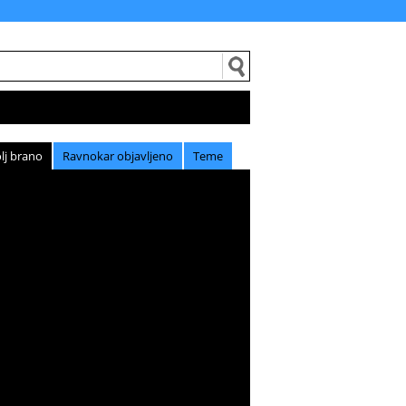
lj brano
Ravnokar objavljeno
Teme