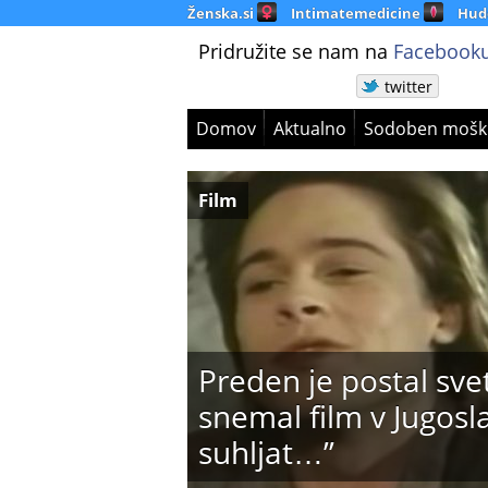
Ženska.si
Intimatemedicine
Hud
Pridružite se nam na
Facebooku
twitter
Domov
Aktualno
Sodoben mošk
Film
Preden je postal sve
snemal film v Jugoslav
suhljat…”