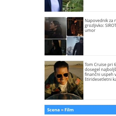
Napovednik za 
grozljivko: SIROT
umor
Tom Cruise pri 6
dosegel najboljš
finančni uspeh v
štiridesetletni k
Scena
»
Film