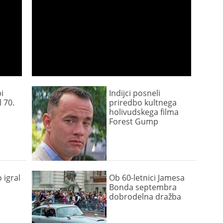
i
Indijci posneli
 70.
priredbo kultnega
holivudskega filma
Forest Gump
 igral
Ob 60-letnici Jamesa
Bonda septembra
dobrodelna dražba