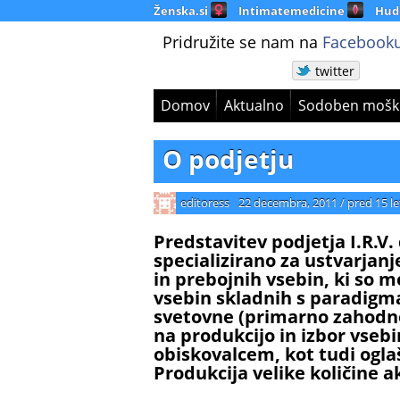
Ženska.si
Intimatemedicine
Hud
Pridružite se nam na
Facebooku
twitter
Domov
Aktualno
Sodoben mošk
O podjetju
editoress
22 decembra, 2011
/
pred 15 le
Predstavitev podjetja I.R.V. d
specializirano za ustvarjanj
in prebojnih vsebin, ki so m
vsebin skladnih s paradig
svetovne (primarno zahodne
na produkcijo in izbor vsebi
obiskovalcem, kot tudi ogla
Produkcija velike količine a