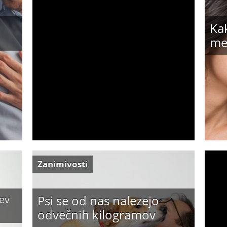
Ka
me
Zanimivosti
Psi se od nas nalezejo
žev
odvečnih kilogramov