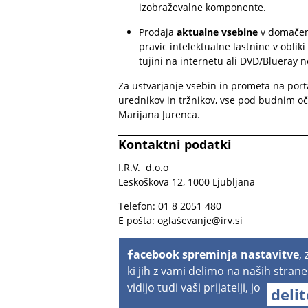
izobraževalne komponente.
Prodaja
aktualne vsebine
v domačem 
pravic intelektualne lastnine v obli
tujini na internetu ali DVD/Blueray no
Za ustvarjanje vsebin in prometa na porta
urednikov in tržnikov, vse pod budnim o
Marijana Jurenca.
Kontaktni podatki
I.R.V. d.o.o
Leskoškova 12, 1000 Ljubljana
Telefon: 01 8 2051 480
E pošta:
oglaševanje@irv.si
acebook spreminja nastavitve
,
ki jih z vami delimo na naših strane
vidijo tudi vaši prijatelji, jo
deli