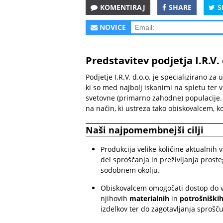
KOMENTIRAJ
SHARE
S
NOVICE
Predstavitev podjetja I.R.V. 
Podjetje I.R.V. d.o.o. je specializirano za 
ki so med najbolj iskanimi na spletu te
svetovne (primarno zahodne) populacije. 
na način, ki ustreza tako obiskovalcem, k
Naši najpomembnejši cilji
Produkcija velike količine aktualnih 
del sproščanja in preživljanja pros
sodobnem okolju.
Obiskovalcem omogočati dostop do vse
njihovih
materialnih
in
potrošniških
izdelkov ter do zagotavljanja sprošču