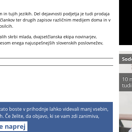
in tujih jezikih. Del dejavnosti podjetja je tudi prodaja
ki člankov ter drugih zapisov različnim medijem doma in v
silcih.
lih skrbi mlada, dvajsetčlanska ekipa novinarjev,
česom enega najuspešnejših slovenskih poslovnežev,
Sod
10 n
tudi
 zato boste v prihodnje lahko videvali manj vsebin,
h. Če želite, da objavo, ki se vam zdi zanimiva,
te naprej