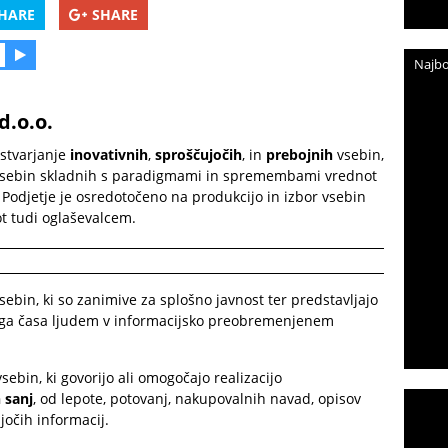
HARE
SHARE
Najbo
d.o.o.
ustvarjanje
inovativnih
,
sproščujočih
, in
prebojnih
vsebin,
r vsebin skladnih s paradigmami in spremembami vrednot
Podjetje je osredotočeno na produkcijo in izbor vsebin
ot tudi oglaševalcem.
vsebin, ki so zanimive za splošno javnost ter predstavljajo
tega časa ljudem v informacijsko preobremenjenem
bin, ki govorijo ali omogočajo realizacijo
 sanj
, od lepote, potovanj, nakupovalnih navad, opisov
jočih informacij.