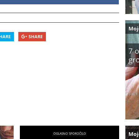
Moj
HARE
SHARE
7 o
gro
Moj