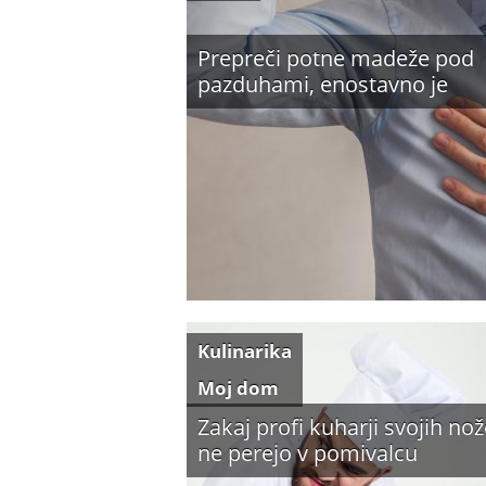
Prepreči potne madeže pod
pazduhami, enostavno je
Kulinarika
Moj dom
Zakaj profi kuharji svojih no
ne perejo v pomivalcu