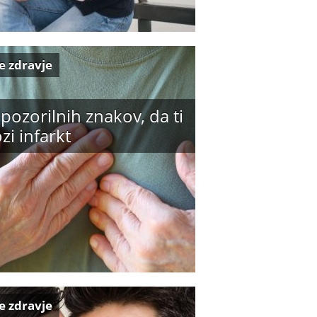
e zdravje
pozorilnih znakov, da ti
zi infarkt
e zdravje