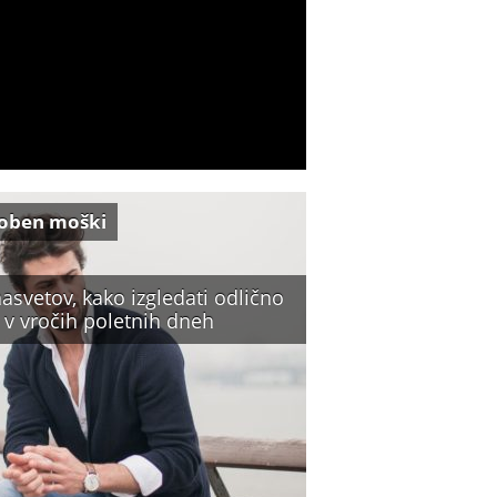
oben moški
asvetov, kako izgledati odlično
 v vročih poletnih dneh