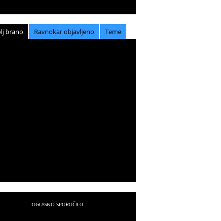
lj brano
Ravnokar objavljeno
Teme