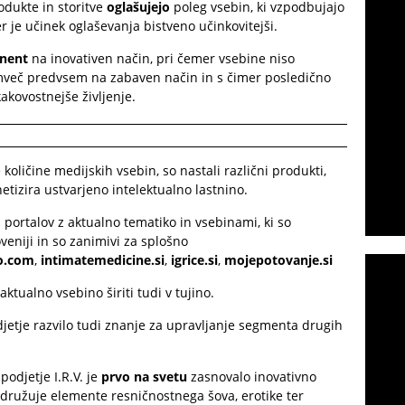
odukte in storitve
oglašujejo
poleg vsebin, ki vzpodbujajo
er je učinek oglaševanja bistveno učinkovitejši.
onent
na inovativen način, pri čemer vsebine niso
emveč predvsem na zabaven način in s čimer posledično
ovostnejše življenje.
količine medijskih vsebin, so nastali različni produkti,
netizira ustvarjeno intelektualno lastnino.
 portalov z aktualno tematiko in vsebinami, ki so
veniji in so zanimivi za splošno
o.com
,
intimatemedicine.si
,
igrice.si
,
mojepotovanje.si
ktualno vsebino širiti tudi v tujino.
odjetje razvilo tudi znanje za upravljanje segmenta drugih
 podjetje I.R.V. je
prvo na svetu
zasnovalo inovativno
združuje elemente resničnostnega šova, erotike ter