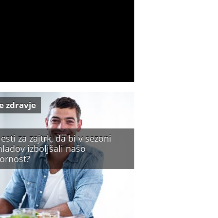
e zdravje
jesti za zajtrk, da bi v sezoni
ladov izboljšali našo
ornost?