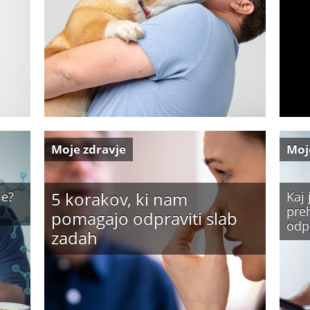
Moje zdravje
Moj
5 korakov, ki nam
je?
Kaj 
preh
pomagajo odpraviti slab
odp
zadah