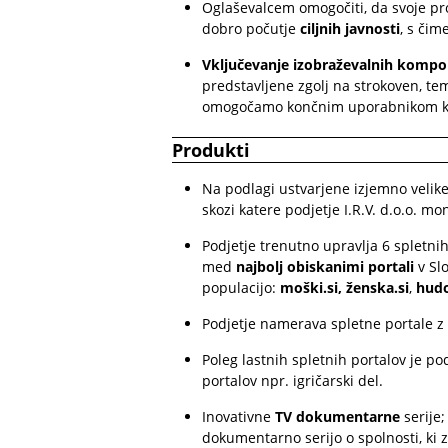
Oglaševalcem omogočiti, da svoje pr
dobro počutje
ciljnih javnosti
, s čim
Vključevanje izobraževalnih komp
predstavljene zgolj na strokoven, t
omogočamo končnim uporabnikom kak
Produkti
Na podlagi ustvarjene izjemno velike 
skozi katere podjetje I.R.V. d.o.o. mo
Podjetje trenutno upravlja 6 spletnih
med
najbolj obiskanimi portali
v Slo
populacijo:
moški.si
,
ženska.si
,
hud
Podjetje namerava spletne portale z a
Poleg lastnih spletnih portalov je p
portalov npr. igričarski del.
Inovativne
TV dokumentarne
serije;
dokumentarno serijo o spolnosti, ki 