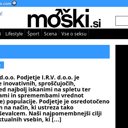
o.com
!
i
Lifestyle
Šport
Scena
Vse o seksu
t
.o.o. Podjetje I.R.V. d.o.o. je
e inovativnih, sproščujočih,
ed najbolj iskanimi na spletu ter
mami in spremembami vrednot
) populacije. Podjetje je osredotočeno
n na način, ki ustreza tako
ševalcem. Naši najpomembnejši cilji
ktualnih vsebin, ki […]