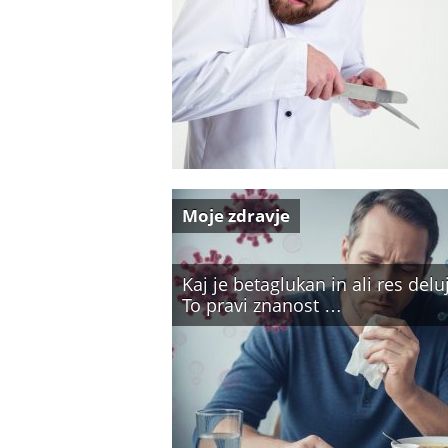
Moje zdravje
Kaj je betaglukan in ali res delu
To pravi znanost …